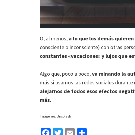
O, al menos,
a lo que los demás quiere
consciente o inconsciente) con otras per
constantes «vacaciones» y lujos que es
Algo que, poco a poco,
va minando la aut
más si usamos las redes sociales durant
alejarnos de todos esos efectos negati
más.
Imágenes: Unsplash
Fa
T
E
C