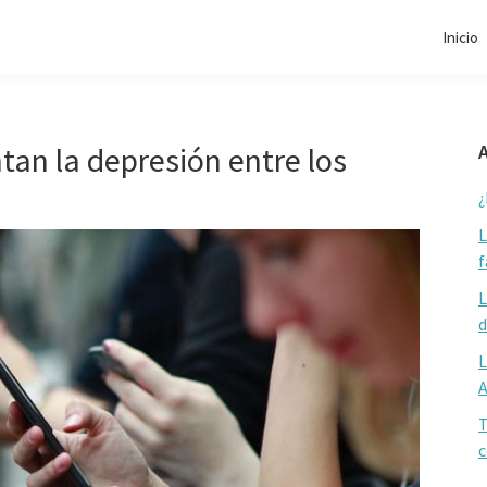
Inicio
tan la depresión entre los
A
¿
L
f
L
d
L
T
c