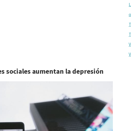
L
o
T
T
V
V
des sociales aumentan la depresión