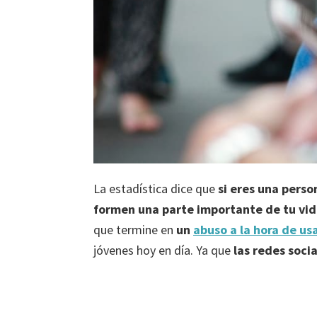
La estadística dice que
si eres una perso
formen una parte importante de tu vi
que termine en
un
abuso a la hora de us
jóvenes hoy en día. Ya que
las redes soci