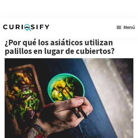
Ir
Ir
Ir
Menú
al
a
al
Curiosify
Noticias
contenido
la
pie
¿Por qué los asiáticos utilizan
singulares
principal
barra
de
palillos en lugar de cubiertos?
a
lateral
página
raudales
primaria