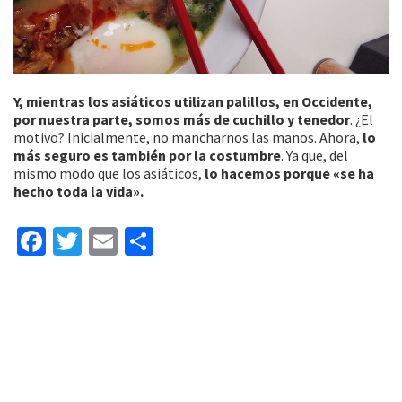
Y, mientras los asiáticos utilizan palillos, en Occidente,
por nuestra parte, somos más de cuchillo y tenedor
. ¿El
motivo? Inicialmente, no mancharnos las manos. Ahora,
lo
más seguro es también por la costumbre
. Ya que, del
mismo modo que los asiáticos,
lo hacemos porque «se ha
hecho toda la vida».
Fa
T
E
C
ce
wi
m
o
b
tt
ai
m
o
er
l
p
o
ar
k
tir