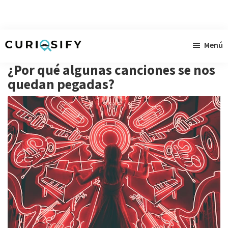
Ir
Ir
Ir
Menú
al
a
al
Curiosify
Noticias
contenido
la
pie
¿Por qué algunas canciones se nos
singulares
principal
barra
de
quedan pegadas?
a
lateral
página
raudales
primaria