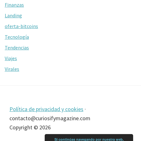
Finanzas
Landing
oferta-bitcoins
Tecnología
Tendencias
Viajes
Virales
Footer
Política de privacidad y cookies
·
contacto@curiosifymagazine.com
Copyright © 2026
Si continúas navegando por nuestra web,