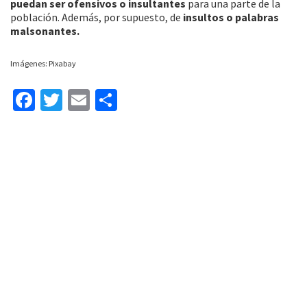
puedan ser ofensivos o insultantes
para una parte de la
población. Además, por supuesto, de
insultos o palabras
malsonantes.
Imágenes: Pixabay
Fa
T
E
C
ce
wi
m
o
b
tt
ai
m
o
er
l
p
o
ar
k
tir