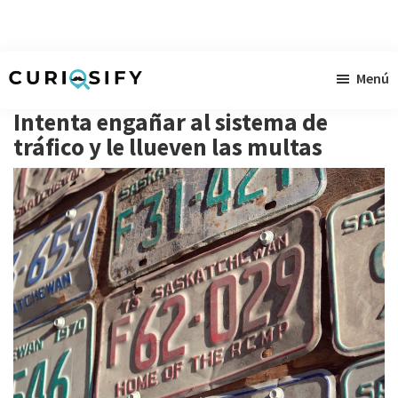
Ir
Ir
Ir
Menú
al
a
al
Curiosify
Noticias
contenido
la
pie
Intenta engañar al sistema de
singulares
principal
barra
de
tráfico y le llueven las multas
a
lateral
página
raudales
primaria