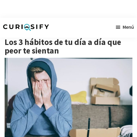
Ir
Ir
Ir
Menú
al
a
al
Curiosify
Noticias
contenido
la
pie
Los 3 hábitos de tu día a día que
singulares
principal
barra
de
peor te sientan
a
lateral
página
raudales
primaria