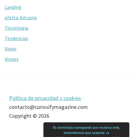
Landing
oferta-bitcoins
Tecnología
Tendencias
Viajes
Virales
Footer
Política de privacidad y cookies
·
contacto@curiosifymagazine.com
Copyright © 2026
Si continúas navegando por nuestra web,
entendemos que aceptas <a