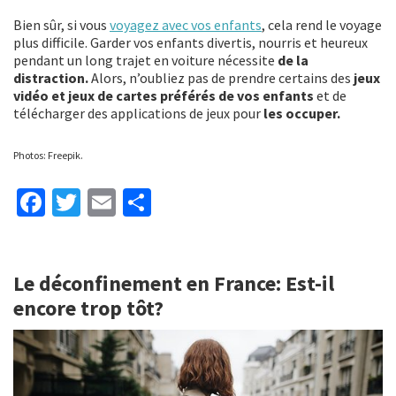
Bien sûr, si vous
voyagez avec vos enfants
, cela rend le voyage
plus difficile. Garder vos enfants divertis, nourris et heureux
pendant un long trajet en voiture nécessite
de la
distraction.
Alors, n’oubliez pas de prendre certains des
jeux
vidéo et jeux de cartes préférés de vos enfants
et de
télécharger des applications de jeux pour
les occuper.
Photos: Freepik.
Fa
T
E
P
ce
wi
m
ar
b
tt
ai
ta
Le déconfinement en France: Est-il
o
er
l
ge
encore trop tôt?
o
r
k