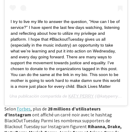
I try to live my life to answer the question, “How can I be of
service?” I have spent the last few days watching, listening
and reflecting about how to utilize my privilege and
platform. I hope that #BlackoutTuesday gives us all
(especially in the music industry) an opportunity to take
what we’re learning and put it into action on Wednesday,
and every day going forward. There are many ways to
support the movement towards justice and equality. I’ve
chosen to donate to the organizations tagged in this post.
You can do the same at the link in my bio. This soon to be
mother is going to work hard to make damn sure this world
is a more just place for every child. Black Lives Matter
Una publicación compartida de
KATY PERRY
(@katyperry) el
2 J
Selon
Forbes
, plus de
28 millions d’utilisateurs
d’Instagram
ont affiché un carré noir avec le hashtag
BlackOutTuesday. Parmi les nombreux supporters de
Blackout Tuesday sur Instagram figurent
Rihanna, Drake,