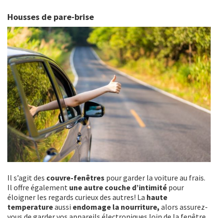
Housses de pare-brise
Il s’agit des
couvre-fenêtres
pour garder la voiture au frais.
Il offre également
une autre couche d’intimité
pour
éloigner les regards curieux des autres! La
haute
temperature
aussi
endomage la nourriture,
alors assurez-
vous de garder vos appareils électroniques loin de la fenêtre,