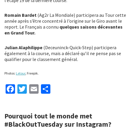
l’étape 19 de la dernière course.
Romain Bardet
(Ag2r La Mondiale) participera au Tour cette
année après s’être concentré à l’origine sur le Giro avant le
report. Le Français a connu
quelques saisons décevantes
en Grand Tour.
Julian Alaphilippe
(Deceuninck-Quick-Step) participera
également à la course, mais a déclaré qu’il ne pense pas se
qualifier pour le classement général.
Photos:
Letour
, Freepik.
Fa
T
E
P
ce
wi
m
ar
b
tt
ai
ta
Pourquoi tout le monde met
o
er
l
ge
#BlackOutTuesday sur Instagram?
o
r