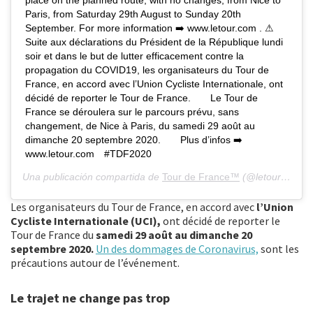
place on the planned route, with no changes, from Nice to
Paris, from Saturday 29th August to Sunday 20th
September. For more information ➡️ www.letour.com . ⚠
Suite aux déclarations du Président de la République lundi
soir et dans le but de lutter efficacement contre la
propagation du COVID19, les organisateurs du Tour de
France, en accord avec l’Union Cycliste Internationale, ont
décidé de reporter le Tour de France.⠀ ⠀ Le Tour de
France se déroulera sur le parcours prévu, sans
changement, de Nice à Paris, du samedi 29 août au
dimanche 20 septembre 2020.⠀ ⠀ Plus d’infos ➡️
www.letour.com⠀ #TDF2020
Una publicación compartida de
Tour de France™
(@letourdefrance) el
Les organisateurs du Tour de France, en accord avec
l’Union
Cycliste Internationale (UCI),
ont décidé de reporter le
Tour de France du
samedi 29 août au dimanche 20
septembre 2020.
Un des dommages de Coronavirus,
sont les
précautions autour de l’événement.
Le trajet ne change pas trop