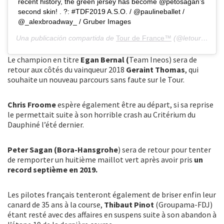
recent history, the green jersey has become @petosagan’s
second skin! . ?: #TDF2019 A.S.O. / @paulineballet /
@_alexbroadway_ / Gruber Images
Una publicación compartida de
Tour de France™
(@letourdefrance) el
Le champion en titre
Egan Bernal (
Team Ineos) sera de
retour aux côtés du vainqueur 2018
Geraint Thomas
, qui
souhaite un nouveau parcours sans faute sur le Tour.
Chris Froome
espère également être au départ, si sa reprise
le permettait suite à son horrible crash au Critérium du
Dauphiné l’été dernier.
Peter Sagan (Bora-Hansgrohe
) sera de retour pour tenter
de remporter un huitième maillot vert après avoir pris
un
record septième en 2019.
Les pilotes français tenteront également de briser enfin leur
canard de 35 ans à la course,
Thibaut Pinot
(Groupama-FDJ)
étant resté avec des affaires en suspens suite à son abandon à