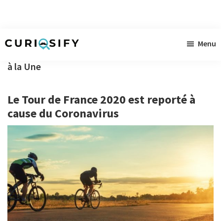
Skip
Skip
Skip
Menu
to
to
to
Curiosify
Actualités
main
primary
footer
à la Une
curieuses
content
sidebar
à
Le Tour de France 2020 est reporté à
gogo
cause du Coronavirus