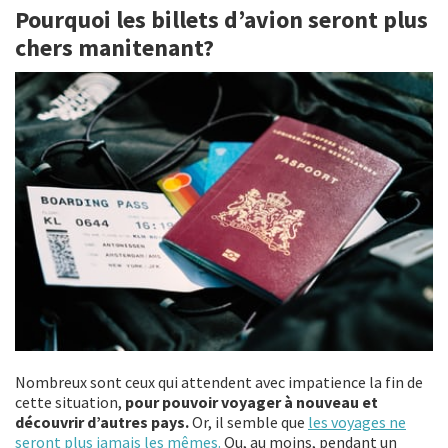
Pourquoi les billets d’avion seront plus
o
er
l
ge
chers manitenant?
o
r
k
Nombreux sont ceux qui attendent avec impatience la fin de
cette situation,
pour pouvoir voyager à nouveau et
découvrir d’autres pays.
Or, il semble que
les voyages ne
seront plus jamais les mêmes.
Ou, au moins, pendant un