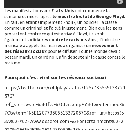
Les manifestations aux
États-Unis
ont commencé la
semaine dernière, après
le meurtre brutal de George Floyd.
En fait, en étant simplement «noir», un policier l’a classé
comme un criminel et l’a tué injustement. Bien que les gens
protestent contre ce qui est arrivé à Floyd, ils sont
également
solidaires contre le racisme.
Ainsi, l’industrie
musicale a appelé les masses à organiser un
mouvement
des réseaux sociaux
pour le diffuser. Tout le monde devait
poster mardi, un carré noir, afin de soutenir la cause contra le
racisme.
Pourquoi c’est viral sur les réseaux sociaux?
https://twitter.com/coldplay/status/1267735655133720
576?
ref_src=twsrc%5Etfw%7Ctwcamp%5Etweetembed%
7Ctwterm%5E1267735655133720576&ref_url=https%
3A%2F%2Fwww.deseret.com%2Fentertainment%2F2
020%2F6%2F2%2F21278060%2Fkaty-perry-jennifer-