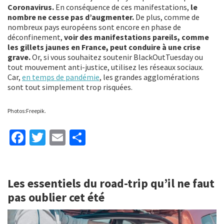
Coronavirus.
En conséquence de ces manifestations,
le
nombre ne cesse pas d’augmenter.
De plus, comme de
nombreux pays européens sont encore en phase de
déconfinement,
voir des manifestations pareils, comme
les gillets jaunes en France, peut conduire à une crise
grave.
Or, si vous souhaitez soutenir BlackOutTuesday ou
tout mouvement anti-justice, utilisez les réseaux sociaux.
Car,
en temps de pandémie
, les grandes agglomérations
sont tout simplement trop risquées.
Photos:Freepik.
Fa
T
E
P
ce
wi
m
ar
b
tt
ai
ta
Les essentiels du road-trip qu’il ne faut
o
er
l
ge
pas oublier cet été
o
r
k