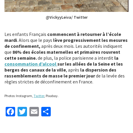
@VickyyLeiva/ Twitter
Les enfants Français
commencent à retourner à l’école
mardi
. Alors que le pays
lève progressivement les mesures
de confinement,
après deux mois. Les autorités indiquent
que
86% des écoles maternelles et primaires rouvrent
cette semaine.
de plus, la police parisienne a interdit
la
consommation d’alcool
sur les allées de la Seine et les
berges des canaux de la ville
, après
la dispersion des
rassemblements de masse le premier jour
de la levée des
règles strictes de déconfinement en France.
Photos: Instagram,
Twitter
, Pixabay.
Fa
T
E
P
ce
wi
m
ar
b
tt
ai
ta