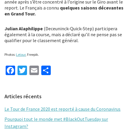
année après s’être concentré à l’origine sur le Giro avant le
report. Le Français a connu
quelques saisons décevantes
en Grand Tour.
Julian Alaphilippe
(Deceuninck-Quick-Step) participera
également à la course, mais a déclaré qu’il ne pense pas se
qualifier pour le classement général.
Photos:
Letour
, Freepik.
Fa
T
E
P
ce
wi
m
ar
b
tt
ai
ta
Primary
Articles récents
o
er
l
ge
Sidebar
o
r
Le Tour de France 2020 est reporté à cause du Coronavirus
k
Pourquoi tout le monde met #BlackOutTuesday sur
Instagram?