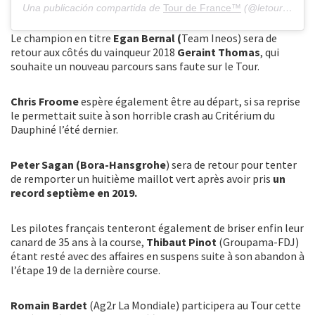
Una publicación compartida de
Tour de France™
(@letourdefrance) el
Le champion en titre
Egan Bernal (
Team Ineos) sera de
retour aux côtés du vainqueur 2018
Geraint Thomas
, qui
souhaite un nouveau parcours sans faute sur le Tour.
Chris Froome
espère également être au départ, si sa reprise
le permettait suite à son horrible crash au Critérium du
Dauphiné l’été dernier.
Peter Sagan (Bora-Hansgrohe
) sera de retour pour tenter
de remporter un huitième maillot vert après avoir pris
un
record septième en 2019.
Les pilotes français tenteront également de briser enfin leur
canard de 35 ans à la course,
Thibaut Pinot
(Groupama-FDJ)
étant resté avec des affaires en suspens suite à son abandon à
l’étape 19 de la dernière course.
Romain Bardet
(Ag2r La Mondiale) participera au Tour cette