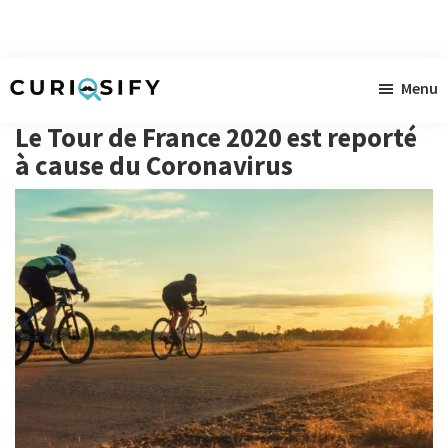
Skip
Skip
Skip
Menu
to
to
to
Curiosify
Actualités
main
primary
footer
Le Tour de France 2020 est reporté
curieuses
content
sidebar
à cause du Coronavirus
à
gogo