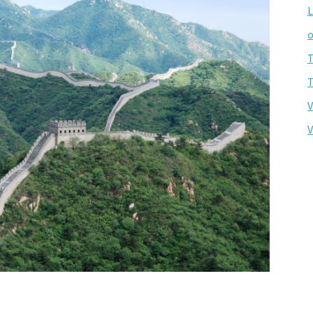
L
o
T
T
V
V