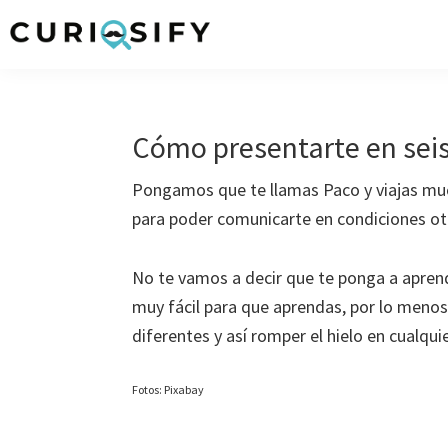
Ir
Ir
Ir
Ir
a
al
a
al
Curiosify
Noticias
navegación
contenido
la
pie
singulares
principal
principal
barra
de
a
lateral
página
Cómo presentarte en seis
raudales
primaria
Pongamos que te llamas Paco y viajas mu
para poder comunicarte en condiciones otr
No te vamos a decir que te ponga a apre
muy fácil para que aprendas, por lo menos
diferentes y así romper el hielo en cualqui
Fotos: Pixabay