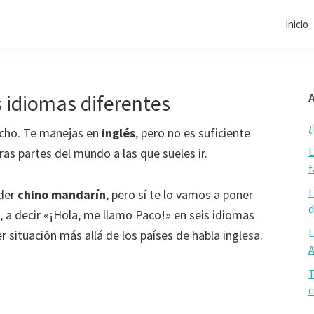
Inicio
 idiomas diferentes
A
¿
cho. Te manejas en
inglés
, pero no es suficiente
L
as partes del mundo a las que sueles ir.
f
L
nder
chino mandarín
, pero sí te lo vamos a poner
d
, a decir «¡Hola, me llamo Paco!» en seis idiomas
L
er situación más allá de los países de habla inglesa.
T
c