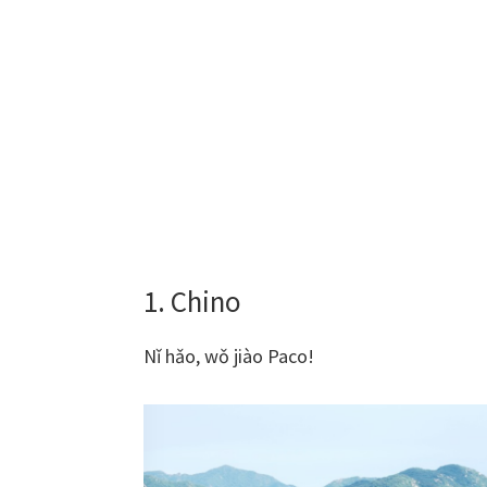
1. Chino
Nǐ hǎo, wǒ jiào Paco!