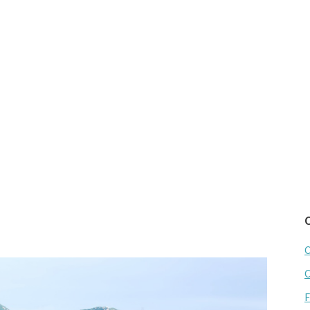
C
C
F