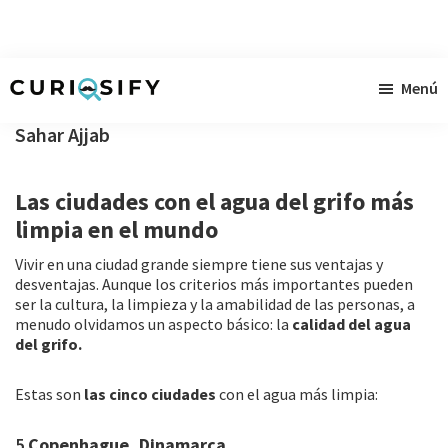
Ir
Ir
Ir
Menú
al
a
al
Curiosify
Noticias
contenido
la
pie
Sahar Ajjab
singulares
principal
barra
de
a
lateral
página
Las ciudades con el agua del grifo más
raudales
primaria
limpia en el mundo
Vivir en una ciudad grande siempre tiene sus ventajas y
desventajas. Aunque los criterios más importantes pueden
ser la cultura, la limpieza y la amabilidad de las personas, a
menudo olvidamos un aspecto básico: la
calidad del agua
del grifo.
Estas son
las cinco ciudades
con el agua más limpia:
5
Copenhague, Dinamarca