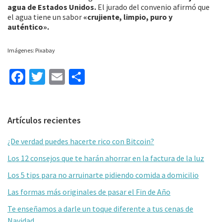
agua de Estados Unidos.
El jurado del convenio afirmó que
el agua tiene un sabor
«crujiente, limpio, puro y
auténtico».
Imágenes: Pixabay
Fa
T
E
C
ce
wi
m
o
b
tt
ai
m
Barra
Artículos recientes
o
er
l
p
lateral
o
ar
¿De verdad puedes hacerte rico con Bitcoin?
primaria
k
tir
Los 12 consejos que te harán ahorrar en la factura de la luz
Los 5 tips para no arruinarte pidiendo comida a domicilio
Las formas más originales de pasar el Fin de Año
Te enseñamos a darle un toque diferente a tus cenas de
Navidad