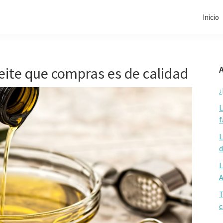
Inicio
ceite que compras es de calidad
A
¿
L
f
L
d
L
T
c