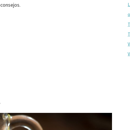
consejos.
L
o
T
T
V
V
e