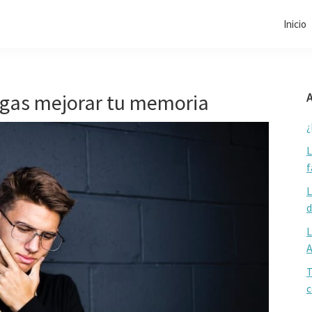
Inicio
igas mejorar tu memoria
A
¿
L
f
L
d
L
T
c