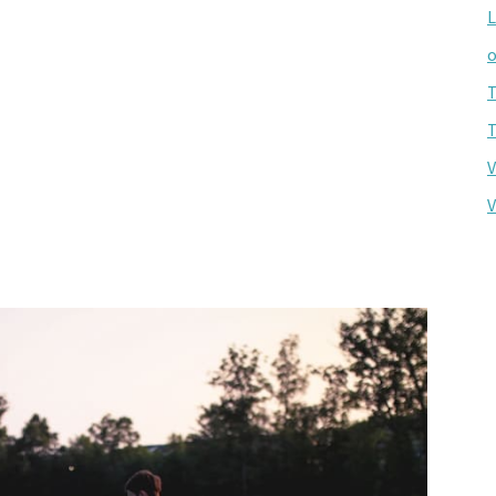
L
o
T
T
V
V