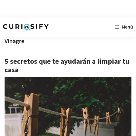
Ir
Ir
Ir
Menú
al
a
al
Curiosify
Noticias
contenido
la
pie
Vinagre
singulares
principal
barra
de
a
lateral
página
5 secretos que te ayudarán a limpiar tu
raudales
primaria
casa