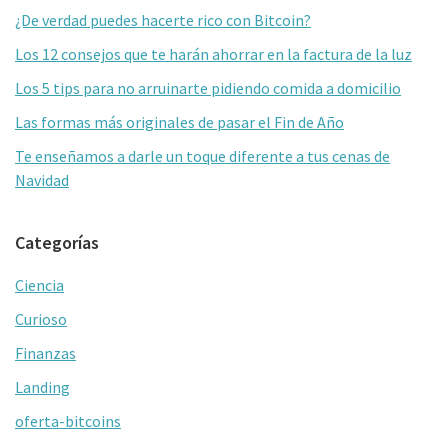
lateral
o
ar
¿De verdad puedes hacerte rico con Bitcoin?
primaria
k
tir
Los 12 consejos que te harán ahorrar en la factura de la luz
Los 5 tips para no arruinarte pidiendo comida a domicilio
Las formas más originales de pasar el Fin de Año
Te enseñamos a darle un toque diferente a tus cenas de
Navidad
Categorías
Ciencia
Curioso
Finanzas
Landing
oferta-bitcoins