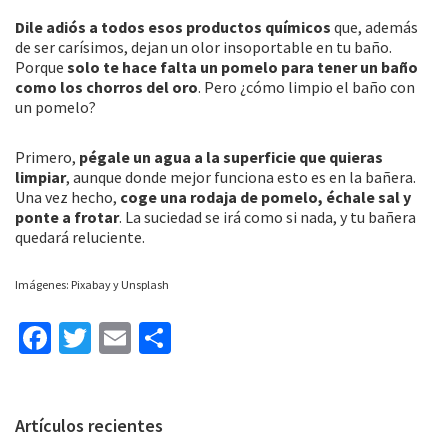
Dile adiós a todos esos productos químicos
que, además
de ser carísimos, dejan un olor insoportable en tu baño.
Porque
solo te hace falta un pomelo para tener un baño
como los chorros del oro
. Pero ¿cómo limpio el baño con
un pomelo?
Primero,
pégale un agua a la superficie que quieras
limpiar
, aunque donde mejor funciona esto es en la bañera.
Una vez hecho,
coge una rodaja de pomelo, échale sal y
ponte a frotar
. La suciedad se irá como si nada, y tu bañera
quedará reluciente.
Imágenes: Pixabay y Unsplash
Fa
T
E
C
ce
wi
m
o
b
tt
ai
m
Barra
Artículos recientes
o
er
l
p