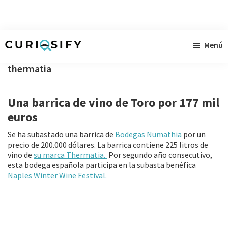
Ir
Ir
Ir
Menú
al
a
al
Curiosify
Noticias
contenido
la
pie
thermatia
singulares
principal
barra
de
a
lateral
página
Una barrica de vino de Toro por 177 mil
raudales
primaria
euros
Se ha subastado una barrica de
Bodegas Numathia
por un
precio de 200.000 dólares. La barrica contiene 225 litros de
vino de
su marca Thermatia.
Por segundo año consecutivo,
esta bodega española participa en la subasta benéfica
Naples Winter Wine Festival.