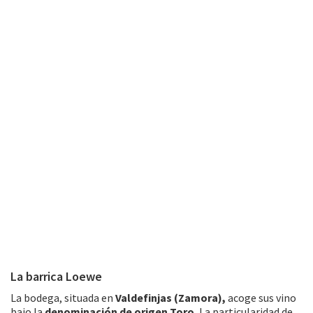
La barrica Loewe
La bodega, situada en
Valdefinjas (Zamora),
acoge sus vino
bajo la
denominación de origen Toro.
La particularidad de