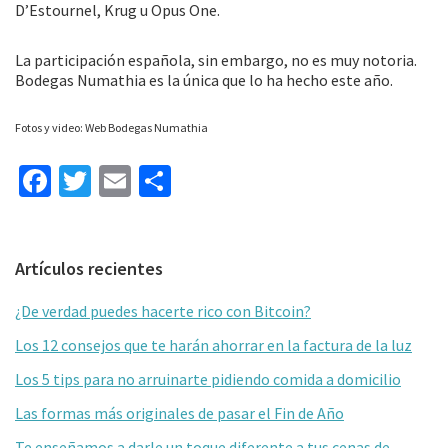
D’Estournel, Krug u Opus One.
La participación española, sin embargo, no es muy notoria.
Bodegas Numathia es la única que lo ha hecho este año.
Fotos y video: Web Bodegas Numathia
Fa
T
E
C
ce
wi
m
o
b
tt
ai
m
Barra
Artículos recientes
o
er
l
p
lateral
o
ar
¿De verdad puedes hacerte rico con Bitcoin?
primaria
k
tir
Los 12 consejos que te harán ahorrar en la factura de la luz
Los 5 tips para no arruinarte pidiendo comida a domicilio
Las formas más originales de pasar el Fin de Año
Te enseñamos a darle un toque diferente a tus cenas de