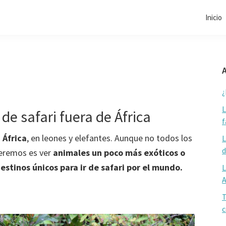
Inicio
A
¿
L
 de safari fuera de África
f
 África
, en leones y elefantes. Aunque no todos los
L
d
queremos es ver
animales un poco más exóticos o
estinos únicos para ir de safari por el mundo.
L
T
c