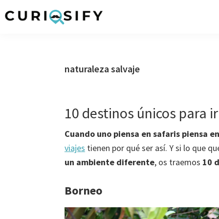
Ir
Ir
Ir
Ir
a
al
a
al
Curiosify
Noticias
navegación
contenido
la
pie
singulares
principal
principal
barra
de
a
lateral
página
naturaleza salvaje
raudales
primaria
10 destinos únicos para ir
Cuando uno piensa en safaris piensa en
viajes
tienen por qué ser así. Y si lo que 
un ambiente diferente
, os traemos
10 d
Borneo