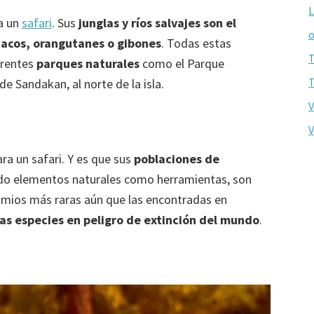
L
ra un
safari
. Sus
junglas y ríos salvajes son el
o
acos, orangutanes o gibones
. Todas estas
T
erentes
parques naturales
como el Parque
T
e Sandakan, al norte de la isla.
V
V
ra un safari. Y es que sus
poblaciones de
ando elementos naturales como herramientas, son
simios más raras aún que las encontradas en
as especies en peligro de extinción del mundo
.