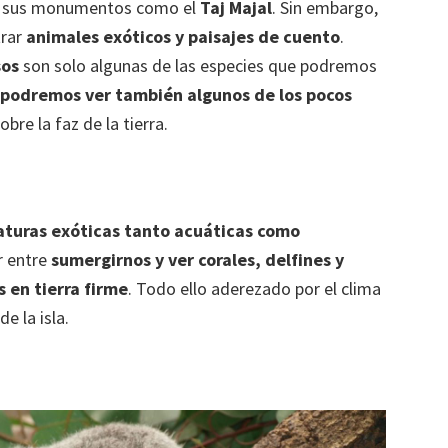
 y sus monumentos como el
Taj Majal
. Sin embargo,
trar
animales exóticos y paisajes de cuento
.
sos
son solo algunas de las especies que podremos
podremos ver también algunos de los pocos
re la faz de la tierra.
iaturas exóticas tanto acuáticas como
r entre
sumergirnos y ver corales, delfines y
 en tierra firme
. Todo ello aderezado por el clima
e la isla.