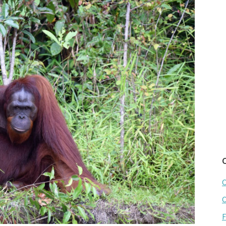
C
C
F