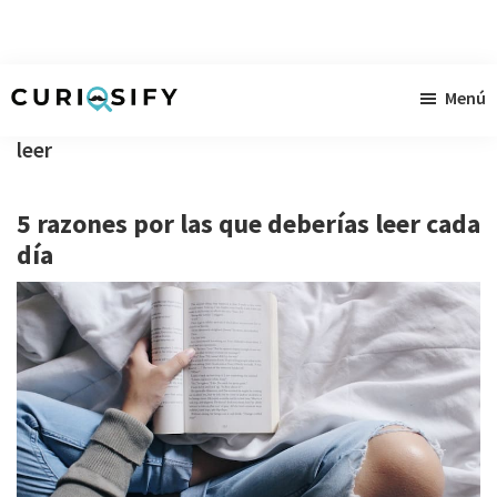
Ir
Ir
Ir
Menú
al
a
al
Curiosify
Noticias
contenido
la
pie
leer
singulares
principal
barra
de
a
lateral
página
5 razones por las que deberías leer cada
raudales
primaria
día