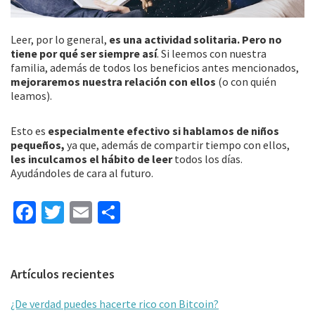
Leer, por lo general,
es una actividad solitaria. Pero no
tiene por qué ser siempre así
. Si leemos con nuestra
familia, además de todos los beneficios antes mencionados,
mejoraremos nuestra relación con ellos
(o con quién
leamos).
Esto es
especialmente efectivo si hablamos de niños
pequeños,
ya que, además de compartir tiempo con ellos,
les inculcamos el hábito de leer
todos los días.
Ayudándoles de cara al futuro.
Fa
T
E
C
ce
wi
m
o
b
tt
ai
m
Barra
Artículos recientes
o
er
l
p
lateral
o
ar
¿De verdad puedes hacerte rico con Bitcoin?