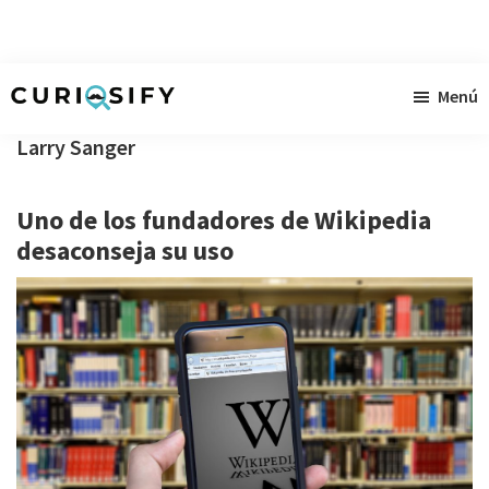
Ir
Ir
Ir
Menú
al
a
al
Curiosify
Noticias
contenido
la
pie
Larry Sanger
singulares
principal
barra
de
a
lateral
página
Uno de los fundadores de Wikipedia
raudales
primaria
desaconseja su uso