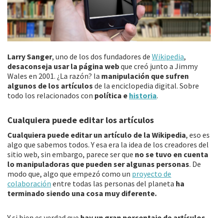
Larry Sanger
, uno de los dos fundadores de
Wikipedia
,
desaconseja usar la página web
que creó junto a Jimmy
Wales en 2001. ¿La razón? la
manipulación que sufren
algunos de los artículos
de la enciclopedia digital. Sobre
todo los relacionados con
política e
historia
.
Cualquiera puede editar los artículos
Cualquiera puede editar un artículo de la Wikipedia
, eso es
algo que sabemos todos. Y esa era la idea de los creadores del
sitio web, sin embargo, parece ser que
no se tuvo en cuenta
lo manipuladoras que pueden ser algunas personas
. De
modo que, algo que empezó como un
proyecto de
colaboración
entre todas las personas del planeta
ha
terminado siendo una cosa muy diferente.
Y si bien es verdad que
hay un gran porcentaje de artículos