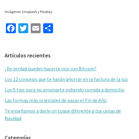
Imágenes: Unsplash y Pixabay
Fa
T
E
C
ce
wi
m
o
b
tt
ai
m
Barra
Artículos recientes
o
er
l
p
lateral
o
ar
¿De verdad puedes hacerte rico con Bitcoin?
primaria
k
tir
Los 12 consejos que te harán ahorrar en la factura de la luz
Los 5 tips para no arruinarte pidiendo comida a domicilio
Las formas más originales de pasar el Fin de Año
Te enseñamos a darle un toque diferente a tus cenas de
Navidad
Categorías