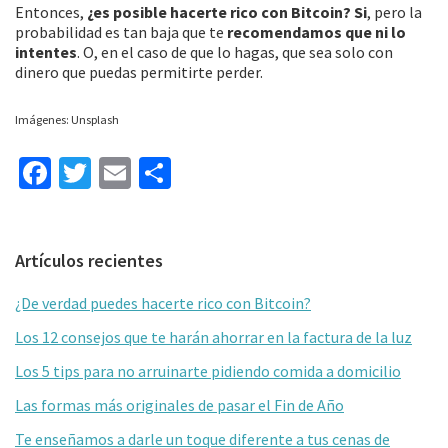
Entonces,
¿es posible hacerte rico con Bitcoin? Si
, pero la
probabilidad es tan baja que te
recomendamos que ni lo
intentes
. O, en el caso de que lo hagas, que sea solo con
dinero que puedas permitirte perder.
Imágenes: Unsplash
Fa
T
E
C
ce
wi
m
o
b
tt
ai
m
Barra
Artículos recientes
o
er
l
p
lateral
o
ar
¿De verdad puedes hacerte rico con Bitcoin?
primaria
k
tir
Los 12 consejos que te harán ahorrar en la factura de la luz
Los 5 tips para no arruinarte pidiendo comida a domicilio
Las formas más originales de pasar el Fin de Año
Te enseñamos a darle un toque diferente a tus cenas de