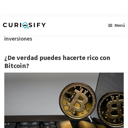
Ir
Ir
Ir
Menú
al
a
al
Curiosify
Noticias
contenido
la
pie
inversiones
singulares
principal
barra
de
a
lateral
página
¿De verdad puedes hacerte rico con
raudales
primaria
Bitcoin?