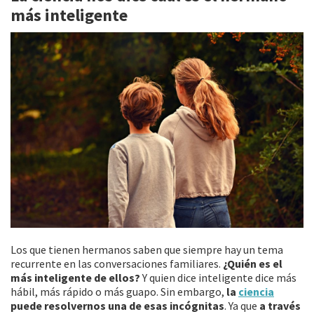
más inteligente
o
ar
k
tir
Los que tienen hermanos saben que siempre hay un tema
recurrente en las conversaciones familiares.
¿Quién es el
más inteligente de ellos?
Y quien dice inteligente dice más
hábil, más rápido o más guapo. Sin embargo,
la
ciencia
puede resolvernos una de esas incógnitas
. Ya que
a través