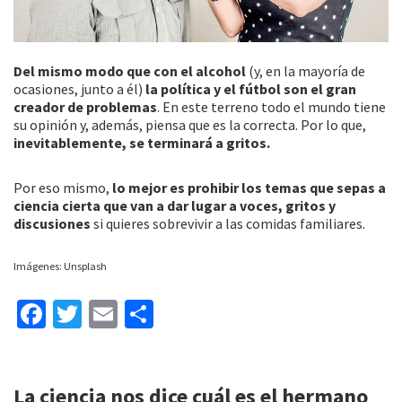
Del mismo modo que con el alcohol
(y, en la mayoría de
ocasiones, junto a él)
la política y el fútbol son el gran
creador de problemas
. En este terreno todo el mundo tiene
su opinión y, además, piensa que es la correcta. Por lo que,
inevitablemente, se terminará a gritos.
Por eso mismo,
lo mejor es prohibir los temas que sepas a
ciencia cierta que van a dar lugar a voces, gritos y
discusiones
si quieres sobrevivir a las comidas familiares.
Imágenes: Unsplash
Fa
T
E
C
ce
wi
m
o
b
tt
ai
m
La ciencia nos dice cuál es el hermano
o
er
l
p