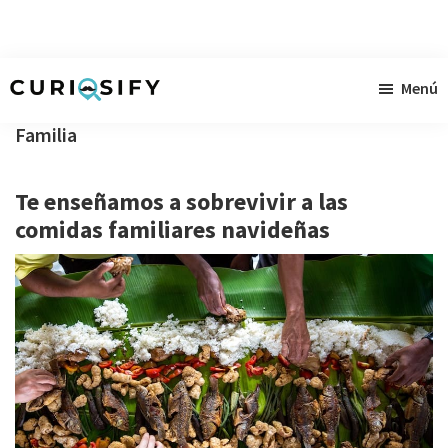
Ir
Ir
Ir
Menú
al
a
al
Curiosify
Noticias
contenido
la
pie
Familia
singulares
principal
barra
de
a
lateral
página
Te enseñamos a sobrevivir a las
raudales
primaria
comidas familiares navideñas