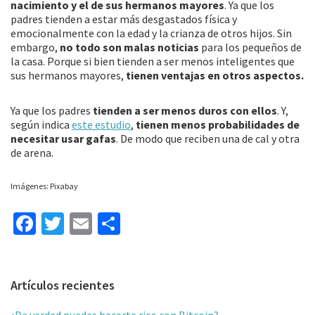
nacimiento y el de sus hermanos mayores
. Ya que los
padres tienden a estar más desgastados física y
emocionalmente con la edad y la crianza de otros hijos. Sin
embargo,
no todo son malas noticias
para los pequeños de
la casa. Porque si bien tienden a ser menos inteligentes que
sus hermanos mayores,
tienen ventajas en otros aspectos.
Ya que los padres
tienden a ser menos duros con ellos
. Y,
según indica
este estudio
,
tienen menos probabilidades de
necesitar usar gafas
. De modo que reciben una de cal y otra
de arena.
Imágenes: Pixabay
Fa
T
E
C
ce
wi
m
o
b
tt
ai
m
Barra
Artículos recientes
o
er
l
p
lateral
o
ar
¿De verdad puedes hacerte rico con Bitcoin?