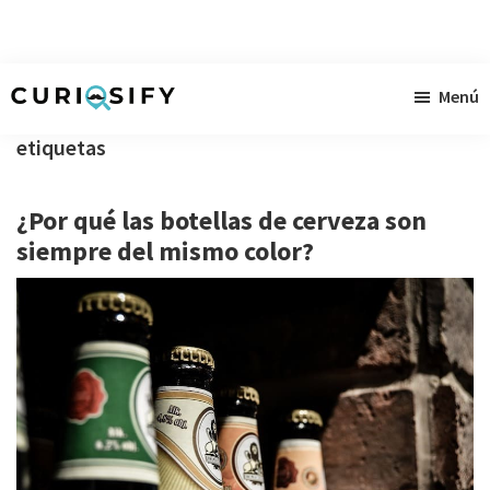
Ir
Ir
Ir
Menú
al
a
al
Curiosify
Noticias
contenido
la
pie
etiquetas
singulares
principal
barra
de
a
lateral
página
¿Por qué las botellas de cerveza son
raudales
primaria
siempre del mismo color?