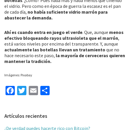
botellas
. ¿Cómo? Pues nada más y nada menos que tiñendo
el vidrio. Pero como en época de guerra la escasez es el pan
de cada día,
no había suficiente vidrio marrón para
abastecer la demanda.
Ahí es cuando entra en juego el verde
. Que, aunque
menos
efectivo bloqueando rayos ultravioleta que el marrón
,
está varios niveles por encima del transparente. Y, aunque
actualmente las botellas llevan un tratamiento
que no
hace necesario este paso,
la mayoría de cerveceras quieren
mantener la tradición.
Imágenes: Pixabay
Fa
T
E
C
ce
wi
m
o
b
tt
ai
m
Barra
Artículos recientes
o
er
l
p
lateral
o
ar
¿De verdad puedes hacerte rico con Bitcoin?