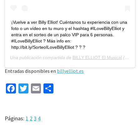
¡Vuelve a ver Billy Elliot! Cuéntanos tu experiencia con una
foto o un vídeo en tu muro y el hashtag #ILoveBillyElliot y
entra en el sorteo de un palco VIP para 6 personas.
#ILoveBillyElliot ? Más info en:
http://bit.ly/SorteoILoveBillyElliot ? ? ?
Una publicación compartida de
BILLY ELLIOT El Musical
(@billyelliotelmusical) el
Entradas disponibles en
billyelliot.es
Fa
T
E
C
ce
wi
m
o
b
tt
ai
m
o
er
l
p
Página
Página
Página
Página
Páginas:
1
2
3
4
o
ar
k
tir