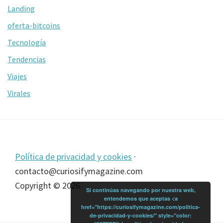
Landing
oferta-bitcoins
Tecnología
Tendencias
Viajes
Virales
Footer
Política de privacidad y cookies
·
contacto@curiosifymagazine.com
Copyright © 2026
Si continúas navegando por nuestra web,
entendemos que aceptas <a
href="https://curiosifymagazine.com/politica-
de-privacidad-y-cookies/" style="color: