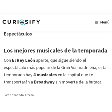
Ir
Ir
Ir
Menú
al
a
al
Curiosify
Noticias
contenido
la
pie
Espectáculos
singulares
principal
barra
de
a
lateral
página
Los mejores musicales de la temporada
raudales
primaria
Con
El Rey León
aparte, que sigue siendo el
espectáculo más popular de la Gran Vía madrileña, esta
temporada hay
4 musicales
en la capital que te
transportarán a
Broadway
sin moverte de la butaca.
Foto de portada: Freepik