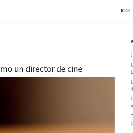
Inicio
A
¿
L
omo un director de cine
f
L
d
L
T
c