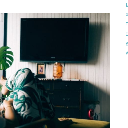
L
o
T
T
V
V