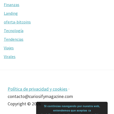
Finanzas
Landing
oferta-bitcoins
Tecnología
Tendencias
Viajes
Virales
Footer
Política de privacidad y cookies
·
contacto@curiosifymagazine.com
Copyright © 2026
Si continúas navegando por nuestra web,
entendemos que aceptas <a