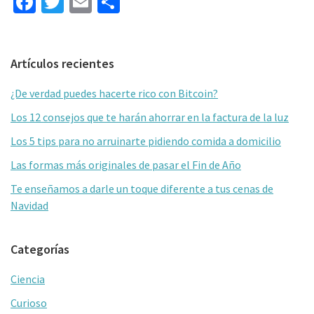
Fa
T
E
C
ce
wi
m
o
b
tt
ai
m
Barra
Artículos recientes
o
er
l
p
lateral
o
ar
¿De verdad puedes hacerte rico con Bitcoin?
primaria
k
tir
Los 12 consejos que te harán ahorrar en la factura de la luz
Los 5 tips para no arruinarte pidiendo comida a domicilio
Las formas más originales de pasar el Fin de Año
Te enseñamos a darle un toque diferente a tus cenas de
Navidad
Categorías
Ciencia
Curioso