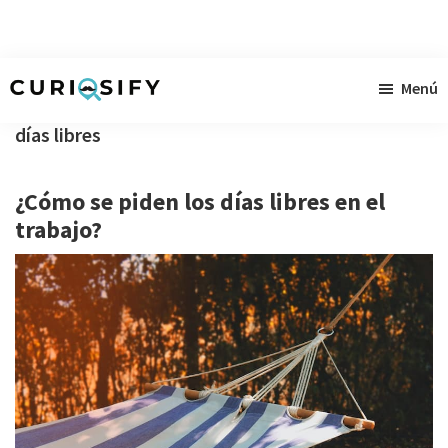
Ir
Ir
Ir
Menú
al
a
al
Curiosify
Noticias
contenido
la
pie
días libres
singulares
principal
barra
de
a
lateral
página
¿Cómo se piden los días libres en el
raudales
primaria
trabajo?