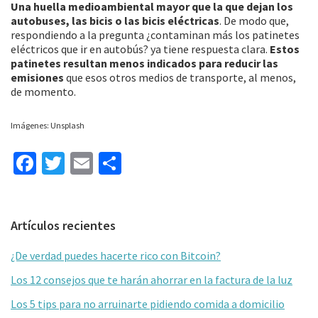
Una huella medioambiental mayor que la que dejan los
autobuses, las bicis o las bicis eléctricas
. De modo que,
respondiendo a la pregunta ¿contaminan más los patinetes
eléctricos que ir en autobús? ya tiene respuesta clara.
Estos
patinetes resultan menos indicados para reducir las
emisiones
que esos otros medios de transporte, al menos,
de momento.
Imágenes: Unsplash
Fa
T
E
C
ce
wi
m
o
b
tt
ai
m
Barra
Artículos recientes
o
er
l
p
lateral
o
ar
¿De verdad puedes hacerte rico con Bitcoin?
primaria
k
tir
Los 12 consejos que te harán ahorrar en la factura de la luz
Los 5 tips para no arruinarte pidiendo comida a domicilio