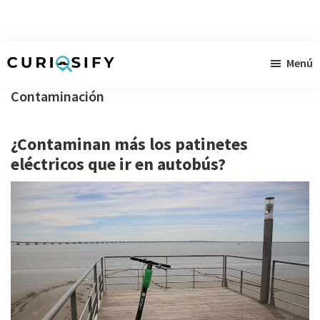
Ir
Ir
Ir
Menú
al
a
al
Curiosify
Noticias
contenido
la
pie
Contaminación
singulares
principal
barra
de
a
lateral
página
¿Contaminan más los patinetes
raudales
primaria
eléctricos que ir en autobús?