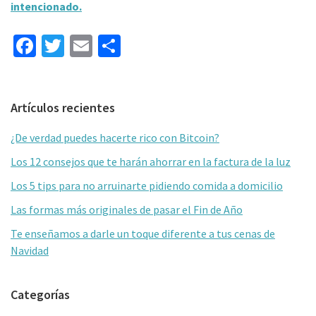
intencionado.
Fa
T
E
C
ce
wi
m
o
b
tt
ai
m
Barra
Artículos recientes
o
er
l
p
lateral
o
ar
¿De verdad puedes hacerte rico con Bitcoin?
primaria
k
tir
Los 12 consejos que te harán ahorrar en la factura de la luz
Los 5 tips para no arruinarte pidiendo comida a domicilio
Las formas más originales de pasar el Fin de Año
Te enseñamos a darle un toque diferente a tus cenas de
Navidad
Categorías