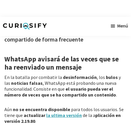
Ir
Ir
Ir
Menú
al
a
al
Curiosify
Noticias
contenido
la
pie
compartido de forma frecuente
singulares
principal
barra
de
a
lateral
página
WhatsApp avisará de las veces que se
raudales
primaria
ha reenviado un mensaje
En la batalla por combatir la
desinformación
, los
bulos
y
las
noticias falsas
, WhatsApp está probando una nueva
funcionalidad. Consiste en que
el usuario pueda ver el
número de veces que se ha compartido un contenido
.
Aún
no se encuentra disponible
para todos los usuarios. Se
tiene que
actualizar
la ultima versión
de la a
plicación en
versión 2.19.80
.