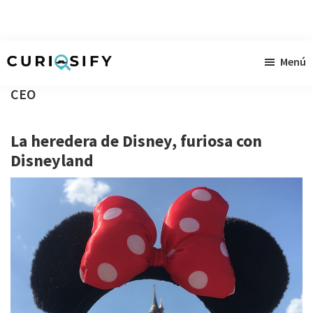
Ir
Ir
Ir
Menú
al
a
al
Curiosify
Noticias
contenido
la
pie
CEO
singulares
principal
barra
de
a
lateral
página
La heredera de Disney, furiosa con
raudales
primaria
Disneyland