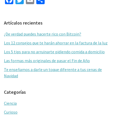
Fa
T
E
C
ce
wi
m
o
b
tt
ai
m
Barra
Artículos recientes
o
er
l
p
lateral
o
ar
¿De verdad puedes hacerte rico con Bitcoin?
primaria
k
tir
Los 12 consejos que te harán ahorrar en la factura de la luz
Los 5 tips para no arruinarte pidiendo comida a domicilio
Las formas más originales de pasar el Fin de Año
Te enseñamos a darle un toque diferente a tus cenas de
Navidad
Categorías
Ciencia
Curioso