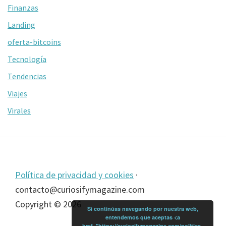
Finanzas
Landing
oferta-bitcoins
Tecnología
Tendencias
Viajes
Virales
Footer
Política de privacidad y cookies
·
contacto@curiosifymagazine.com
Copyright © 2026
Si continúas navegando por nuestra web,
entendemos que aceptas <a
href="https://curiosifymagazine.com/politica-