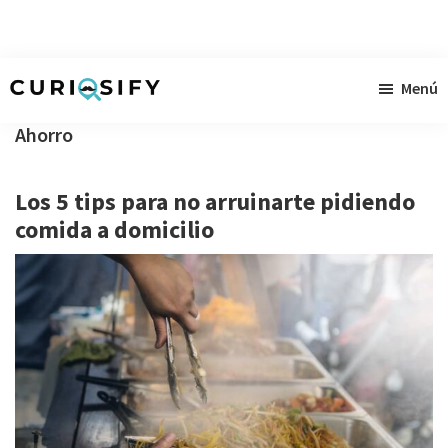
Ir
Ir
Ir
Menú
al
a
al
Curiosify
Noticias
contenido
la
pie
Ahorro
singulares
principal
barra
de
a
lateral
página
Los 5 tips para no arruinarte pidiendo
raudales
primaria
comida a domicilio