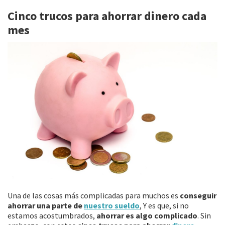
b
tt
ai
m
Cinco trucos para ahorrar dinero cada
o
er
l
p
mes
o
ar
k
tir
Una de las cosas más complicadas para muchos es
conseguir
ahorrar una parte de
nuestro sueldo
, Y es que, si no
estamos acostumbrados,
ahorrar es algo complicado
. Sin