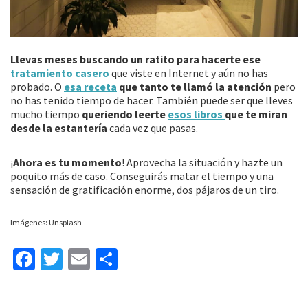
Llevas meses buscando un ratito para hacerte ese
tratamiento casero
que viste en Internet y aún no has
probado. O
esa receta
que tanto te llamó la atención
pero
no has tenido tiempo de hacer. También puede ser que lleves
mucho tiempo
queriendo leerte
esos libros
que te miran
desde la estantería
cada vez que pasas.
¡
Ahora es tu momento
! Aprovecha la situación y hazte un
poquito más de caso. Conseguirás matar el tiempo y una
sensación de gratificación enorme, dos pájaros de un tiro.
Imágenes: Unsplash
Fa
T
E
C
ce
wi
m
o
b
tt
ai
m