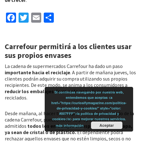
Fa
T
E
C
ce
wi
m
o
b
tt
ai
m
Carrefour permitirá a los clientes usar
o
er
l
p
sus propios envases
o
ar
k
tir
La cadena de supermercados Carrefour ha dado un paso
importante hacia el reciclaje
. A partir de mañana jueves, los
clientes podrán adquirir su compra utilizando sus propios
recipientes. De este modo, se anima a los consumidores a
reducir los embalajes de un solo uso
y fomentar los
Si continúas navegando por nuestra web,
reciclados.
entendemos que aceptas <a
href="https://curiosifymagazine.com/politica-
de-privacidad-y-cookies/" style="color:
Desde mañana, al hacer tu compra en un supermercado de la
#007FFF">la política de privacidad y
cadena Carrefour, puedes llevar tu propio envase. Están
cookies</a> para mejorar nuestros servicios.
Aceptar
admitidos
todos los embalajes transparentes, con tapa,
más información
ya sean de cristal o de plástico.
El dependiente podrá
rechazar aquellos envases que no estén limpios, secos o no