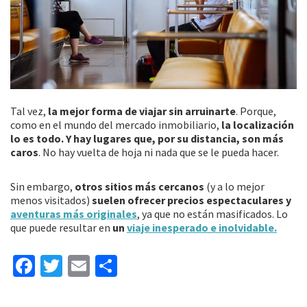
Tal vez,
la mejor forma de viajar sin arruinarte
. Porque,
como en el mundo del mercado inmobiliario,
la localización
lo es todo. Y hay lugares que, por su distancia, son más
caros
. No hay vuelta de hoja ni nada que se le pueda hacer.
Sin embargo,
otros sitios más cercanos
(y a lo mejor
menos visitados)
suelen ofrecer precios espectaculares y
aventuras más originales
, ya que no están masificados. Lo
que puede resultar en
un
viaje inesperado e inolvidable.
Fa
T
E
C
ce
wi
m
o