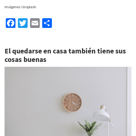
Imágenes: Unsplash
Fa
T
E
C
ce
wi
m
o
b
tt
ai
m
El quedarse en casa también tiene sus
o
er
l
p
cosas buenas
o
ar
k
tir