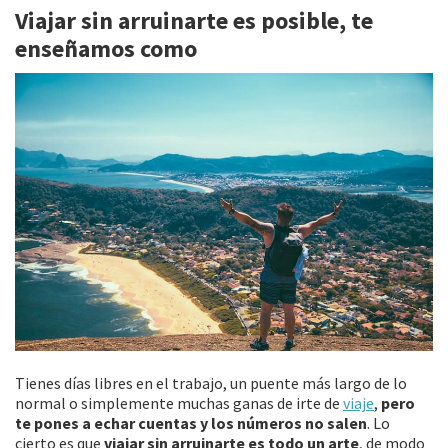
Viajar sin arruinarte es posible, te
o
er
l
p
enseñamos como
o
ar
k
tir
Tienes días libres en el trabajo, un puente más largo de lo
normal o simplemente muchas ganas de irte de
viaje
,
pero
te pones a echar cuentas y los números no salen
. Lo
cierto es que
viajar sin arruinarte es todo un arte
, de modo