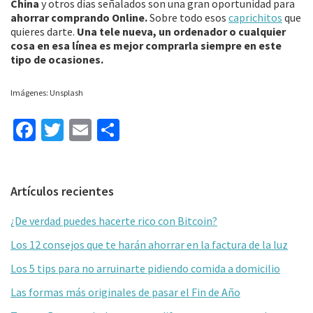
China
y otros días señalados son una gran oportunidad para
ahorrar comprando Online.
Sobre todo esos
caprichitos
que
quieres darte.
Una tele nueva, un ordenador o cualquier
cosa en esa línea es mejor comprarla siempre en este
tipo de ocasiones.
Imágenes: Unsplash
Fa
T
E
C
ce
wi
m
o
b
tt
ai
m
Barra
Artículos recientes
o
er
l
p
lateral
o
ar
¿De verdad puedes hacerte rico con Bitcoin?
primaria
k
tir
Los 12 consejos que te harán ahorrar en la factura de la luz
Los 5 tips para no arruinarte pidiendo comida a domicilio
Las formas más originales de pasar el Fin de Año