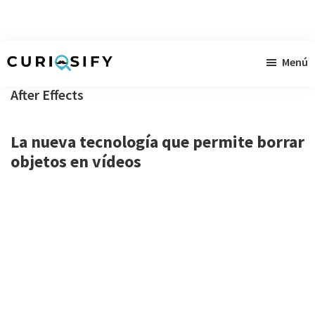
Ir
Ir
Ir
Menú
al
a
al
Curiosify
Noticias
contenido
la
pie
After Effects
singulares
principal
barra
de
a
lateral
página
La nueva tecnología que permite borrar
raudales
primaria
objetos en vídeos