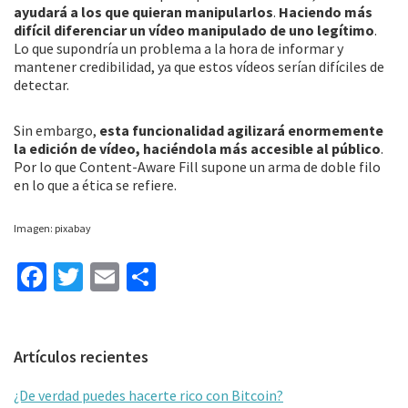
ayudará a los que quieran manipularlos
.
Haciendo más
difícil diferenciar un vídeo manipulado de uno legítimo
.
Lo que supondría un problema a la hora de informar y
mantener credibilidad, ya que estos vídeos serían difíciles de
detectar.
Sin embargo,
esta funcionalidad agilizará enormemente
la edición de vídeo, haciéndola más accesible al público
.
Por lo que Content-Aware Fill supone un arma de doble filo
en lo que a ética se refiere.
Imagen: pixabay
Fa
T
E
C
ce
wi
m
o
b
tt
ai
m
Barra
Artículos recientes
o
er
l
p
lateral
o
ar
¿De verdad puedes hacerte rico con Bitcoin?