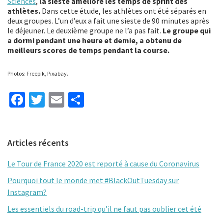
Sciences
,
la sieste améliore les temps de sprint des
athlètes.
Dans cette étude, les athlètes ont été séparés en
deux groupes. L’un d’eux a fait une sieste de 90 minutes après
le déjeuner. Le deuxième groupe ne l’a pas fait.
Le groupe qui
a dormi pendant une heure et demie, a obtenu de
meilleurs scores de temps pendant la course.
Photos: Freepik, Pixabay.
Fa
T
E
P
ce
wi
m
ar
b
tt
ai
ta
Primary
Articles récents
o
er
l
ge
Sidebar
o
r
Le Tour de France 2020 est reporté à cause du Coronavirus
k
Pourquoi tout le monde met #BlackOutTuesday sur
Instagram?
Les essentiels du road-trip qu’il ne faut pas oublier cet été