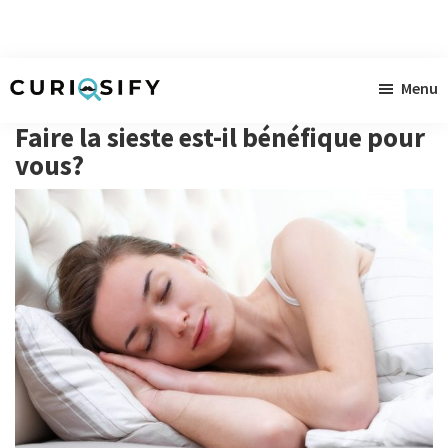
Skip
Skip
Skip
Menu
to
to
to
Curiosify
Actualités
main
primary
footer
Faire la sieste est-il bénéfique pour
curieuses
content
sidebar
vous?
à
gogo